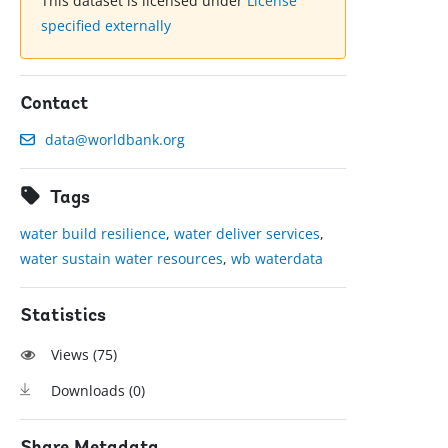
This dataset is licensed under
License
specified externally
Contact
data@worldbank.org
Tags
water build resilience
,
water deliver services
,
water sustain water resources
,
wb waterdata
Statistics
Views (
75
)
Downloads (
0
)