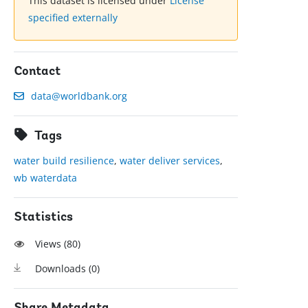
This dataset is licensed under
License
specified externally
Contact
data@worldbank.org
Tags
water build resilience
,
water deliver services
,
wb waterdata
Statistics
Views (
80
)
Downloads (
0
)