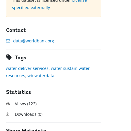
This dataset is licensed under
License
specified externally
Contact
data@worldbank.org
Tags
water deliver services
,
water sustain water
resources
,
wb waterdata
Statistics
Views (
122
)
Downloads (
0
)