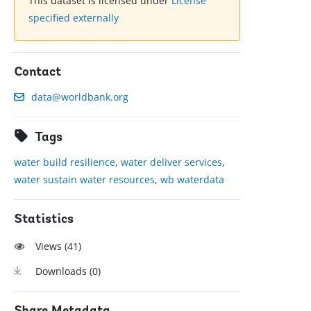
This dataset is licensed under
License
specified externally
Contact
data@worldbank.org
Tags
water build resilience
,
water deliver services
,
water sustain water resources
,
wb waterdata
Statistics
Views (
41
)
Downloads (
0
)